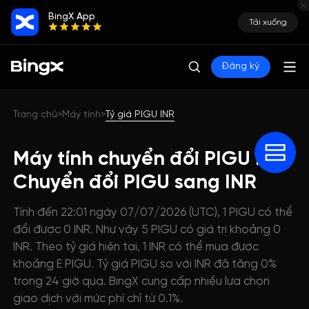
BingX App
Tải xuống
Đăng ký
Trang chủ
Máy tính
Tỷ giá PIGU INR
>
>
Máy tính chuyển đổi PIGU INR:
Chuyển đổi PIGU sang INR
Tính đến 22:01 ngày 07/07/2026 (UTC), 1 PIGU có thể
đổi được 0 INR. Như vậy 5 PIGU có giá trị khoảng 0
INR. Theo tỷ giá hiện tại, 1 INR có thể mua được
khoảng E PIGU. Tỷ giá PIGU so với INR đã tăng 0%
trong 24 giờ qua. BingX cung cấp nhiều lựa chọn
giao dịch với mức phí chỉ từ 0.1%.