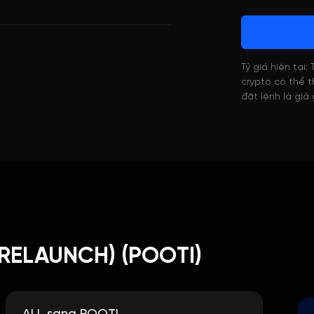
Tỷ giá hiện tại:
crypto có thể th
đặt lệnh là giá
(RELAUNCH) (POOTI)