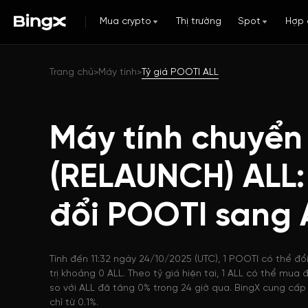
Mua crypto
Thị trường
Spot
Hợp 
Trang chủ
Máy tính
Tỷ giá POOTI ALL
>
>
Máy tính chuyển
(RELAUNCH) ALL
đổi POOTI sang 
Tính đến 11:32 ngày 24/10/2025 (UTC), 1 POOTI có thể đổ
trị khoảng 0 ALL. Theo tỷ giá hiện tại, 1 ALL có thể mu
so với ALL đã tăng 0% trong 24 giờ qua. BingX cung cấp 
chỉ từ 0.1%.