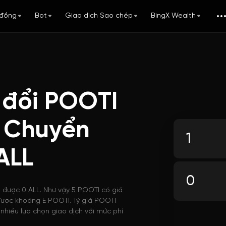
đồng
Bot
Giao dịch Sao chép
BingX Wealth
 đổi POOTI
: Chuyển
ALL
i được 0 ALL. Như vậy 5 POOTI có giá
a được khoảng E POOTI. Tỷ giá POOTI
nhiều lựa chọn giao dịch với mức phí