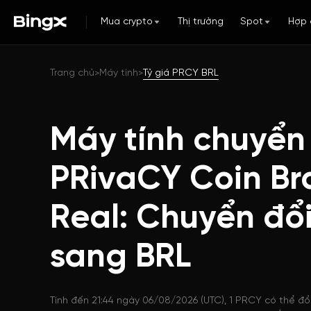
Mua crypto
Thị trường
Spot
Hợp 
Trang chủ
Máy tính
Tỷ giá PRCY BRL
>
>
Máy tính chuyển
PRivaCY Coin Bra
Real: Chuyển đổ
sang BRL
Tính đến 21:44 ngày 06/08/2026 (UTC), 1 PRCY có thể đổ