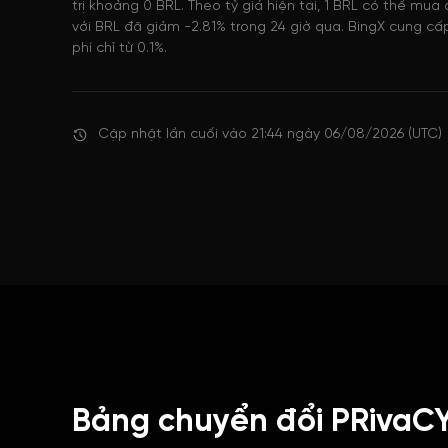
trị khoảng 0 BRL. Theo tỷ giá hiện tại, 1 BRL có thể mu
với BRL đã giảm -2.81% trong 24 giờ qua. BingX cung cấ
phí chỉ từ 0.1%.
Cập nhật lần cuối vào 21:44 ngày 06/08/2026 (UTC)
Bảng chuyển đổi PRivaCY