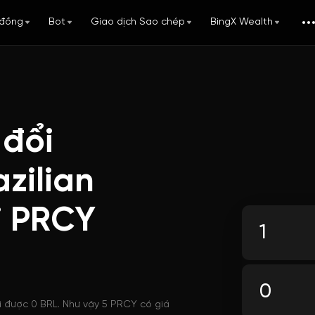
đồng
Bot
Giao dịch Sao chép
BingX Wealth
 đổi
zilian
i PRCY
i được 0 BRL. Như vậy 5 PRCY có giá