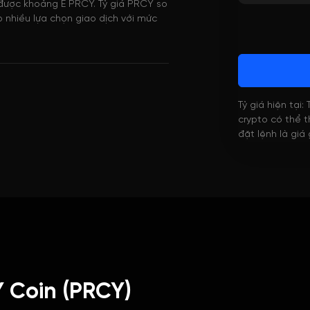
a được khoảng E PRCY. Tỷ giá PRCY so
p nhiều lựa chọn giao dịch với mức
Tỷ giá hiện tại:
crypto có thể th
đặt lệnh là giá
 Coin (PRCY)