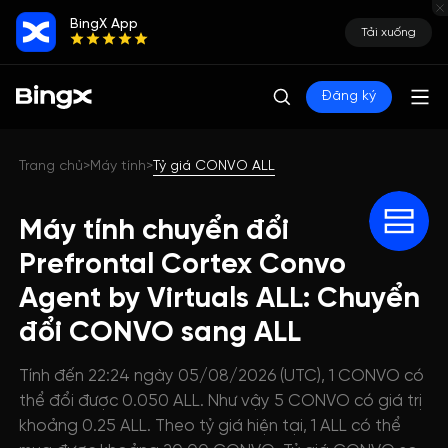
BingX App
Tải xuống
Đăng ký
Trang chủ
Máy tính
Tỷ giá CONVO ALL
>
>
Máy tính chuyển đổi
Prefrontal Cortex Convo
Agent by Virtuals ALL: Chuyển
đổi CONVO sang ALL
Tính đến 22:24 ngày 05/08/2026 (UTC), 1 CONVO có
thể đổi được 0.050 ALL. Như vậy 5 CONVO có giá trị
khoảng 0.25 ALL. Theo tỷ giá hiện tại, 1 ALL có thể