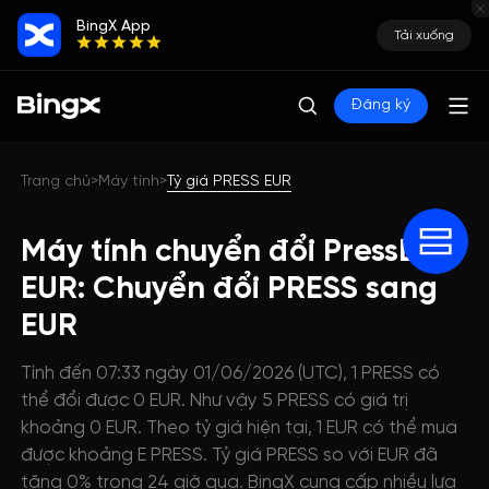
BingX App
Tải xuống
Đăng ký
Trang chủ
Máy tính
Tỷ giá PRESS EUR
>
>
Máy tính chuyển đổi PressDog
EUR: Chuyển đổi PRESS sang
EUR
Tính đến 07:33 ngày 01/06/2026 (UTC), 1 PRESS có
thể đổi được 0 EUR. Như vậy 5 PRESS có giá trị
khoảng 0 EUR. Theo tỷ giá hiện tại, 1 EUR có thể mua
được khoảng E PRESS. Tỷ giá PRESS so với EUR đã
tăng 0% trong 24 giờ qua. BingX cung cấp nhiều lựa