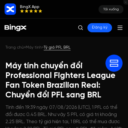
BingX App
Tải xuống
Đăng ký
Trang chủ
Máy tính
Tỷ giá PFL BRL
>
>
Máy tính chuyển đổi
Professional Fighters League
Fan Token Brazilian Real:
Chuyển đổi PFL sang BRL
Tính đến 19:39 ngày 07/08/2026 (UTC), 1 PFL có thể
đổi được 0.45 BRL. Như vậy 5 PFL có giá trị khoảng
2.25 BRL. Theo tỷ giá hiện tại, 1 BRL có thể mua được