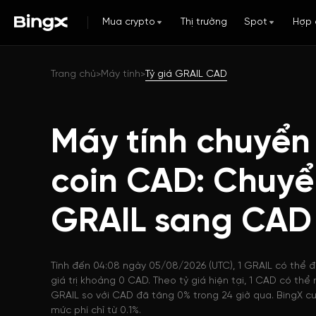
Mua crypto
Thị trường
Spot
Hợp 
Trang chủ
Máy tính
Tỷ giá GRAIL CAD
>
>
Máy tính chuyển
coin CAD: Chuyể
GRAIL sang CAD
Tính đến 04:08 ngày 05/08/2026 (UTC), 1 GRAIL có thể 
giá trị khoảng 0 CAD. Theo tỷ giá hiện tại, 1 CAD có th
GRAIL so với CAD đã tăng 0% trong 24 giờ qua. BingX cu
mức phí chỉ từ 0.1%.