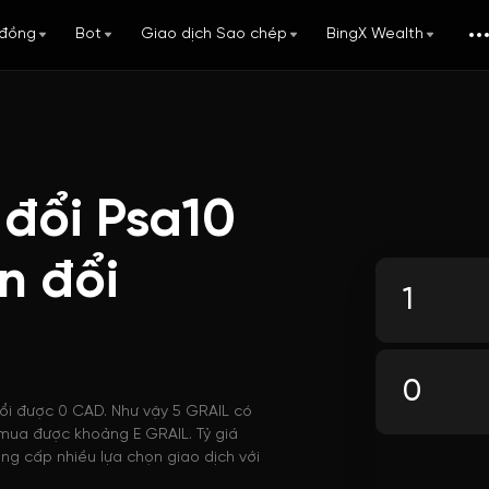
đồng
Bot
Giao dịch Sao chép
BingX Wealth
 đổi Psa10
n đổi
đổi được 0 CAD. Như vậy 5 GRAIL có
ể mua được khoảng E GRAIL. Tỷ giá
ng cấp nhiều lựa chọn giao dịch với