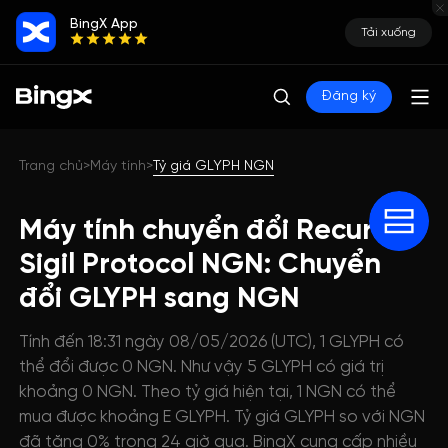
BingX App
Tải xuống
Đăng ký
Trang chủ
Máy tính
Tỷ giá GLYPH NGN
>
>
Máy tính chuyển đổi Recursive
Sigil Protocol NGN: Chuyển
đổi GLYPH sang NGN
Tính đến 18:31 ngày 08/05/2026 (UTC), 1 GLYPH có
thể đổi được 0 NGN. Như vậy 5 GLYPH có giá trị
khoảng 0 NGN. Theo tỷ giá hiện tại, 1 NGN có thể
mua được khoảng E GLYPH. Tỷ giá GLYPH so với NGN
đã tăng 0% trong 24 giờ qua. BingX cung cấp nhiều