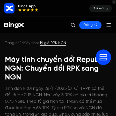
BingX App
Tải xuống
Đăng ký
Trang chủ
Máy tính
Tỷ giá RPK NGN
>
>
Máy tính chuyển đổi RepubliK
NGN: Chuyển đổi RPK sang
NGN
Tính đến 14:01 ngày 28/11/2025 (UTC), 1 RPK có thể
đổi được 0.15 NGN. Như vậy 5 RPK có giá trị khoảng
0.75 NGN. Theo tỷ giá hiện tại, 1 NGN có thể mua
được khoảng 6.66 RPK. Tỷ giá RPK so với NGN đã
tăng 0% trong 24 giờ qua. BingX cung cấp nhiều lựa