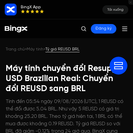
BingX App
Tải xuống
Đăng ký
Trang chủ
Máy tính
Tỷ giá REUSD BRL
>
>
Máy tính chuyển đổi Resupply
USD Brazilian Real: Chuyển
đổi REUSD sang BRL
Tính đến 05:54 ngày 09/08/2026 (UTC), 1 REUSD có
thể đổi được 5.04 BRL. Như vậy 5 REUSD có giá trị
khoảng 25.20 BRL. Theo tỷ giá hiện tại, 1 BRL có thể
mua được khoảng 0.19 REUSD. Tỷ giá REUSD so với
BRL đã giảm -0.12% trong 24 giờ qua. BingX cung