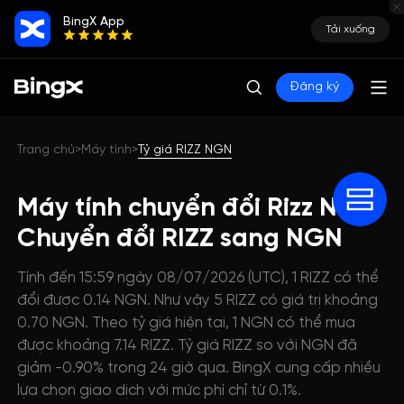
BingX App
Tải xuống
Đăng ký
Trang chủ
Máy tính
Tỷ giá RIZZ NGN
>
>
Máy tính chuyển đổi Rizz NGN:
Chuyển đổi RIZZ sang NGN
Tính đến 15:59 ngày 08/07/2026 (UTC), 1 RIZZ có thể
đổi được 0.14 NGN. Như vậy 5 RIZZ có giá trị khoảng
0.70 NGN. Theo tỷ giá hiện tại, 1 NGN có thể mua
được khoảng 7.14 RIZZ. Tỷ giá RIZZ so với NGN đã
giảm -0.90% trong 24 giờ qua. BingX cung cấp nhiều
lựa chọn giao dịch với mức phí chỉ từ 0.1%.