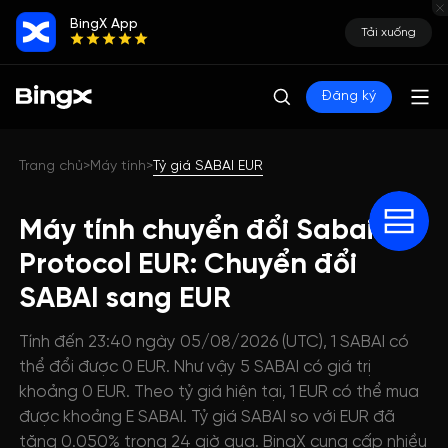
BingX App
Tải xuống
Đăng ký
Trang chủ
Máy tính
Tỷ giá SABAI EUR
>
>
Máy tính chuyển đổi Sabai
Protocol EUR: Chuyển đổi
SABAI sang EUR
Tính đến 23:40 ngày 05/08/2026 (UTC), 1 SABAI có
thể đổi được 0 EUR. Như vậy 5 SABAI có giá trị
khoảng 0 EUR. Theo tỷ giá hiện tại, 1 EUR có thể mua
được khoảng E SABAI. Tỷ giá SABAI so với EUR đã
tăng 0.050% trong 24 giờ qua. BingX cung cấp nhiều