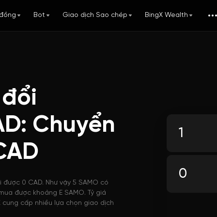
đồng
Bot
Giao dịch Sao chép
BingX Wealth
 đổi
D: Chuyển
CAD
ổi được 0 CAD. Như vậy 5 SAMO có
hể mua được khoảng E SAMO. Tỷ giá
 cung cấp nhiều lựa chọn giao dịch