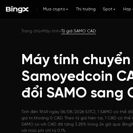
Mua crypto
Thị trường
Spot
Hợp 
Trang chủ
Máy tính
Tỷ giá SAMO CAD
>
>
Máy tính chuyển
Samoyedcoin CA
đổi SAMO sang 
Tính đến 19:49 ngày 06/08/2026 (UTC), 1 SAMO có thể đ
giá trị khoảng 0 CAD. Theo tỷ giá hiện tại, 1 CAD có t
SAMO so với CAD đã tăng 3.28% trong 24 giờ qua. BingX
với mức phí chỉ từ 0.1%.