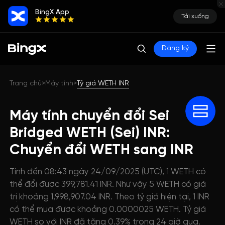
BingX App
Tải xuống
Đăng ký
Trang chủ
Máy tính
Tỷ giá WETH INR
>
>
Máy tính chuyển đổi Sei
Bridged WETH (Sei) INR:
Chuyển đổi WETH sang INR
Tính đến 08:43 ngày 24/09/2025 (UTC), 1 WETH có
thể đổi được 399,781.41 INR. Như vậy 5 WETH có giá
trị khoảng 1,998,907.04 INR. Theo tỷ giá hiện tại, 1 INR
có thể mua được khoảng 0.0000025 WETH. Tỷ giá
WETH so với INR đã tăng 0.39% trong 24 giờ qua.