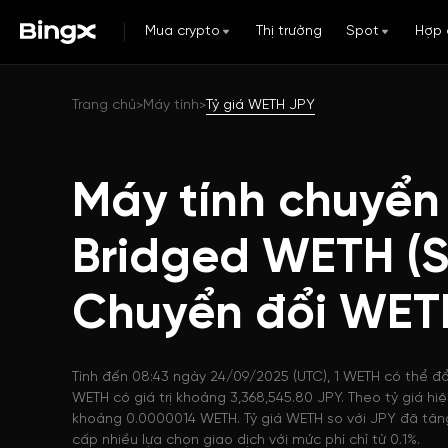
Mua crypto
Thị trường
Spot
Hợp 
Trang chủ
Máy tính
Tỷ giá WETH JPY
>
>
Máy tính chuyển 
Bridged WETH (Se
Chuyển đổi WET
Tính đến 08:43 ngày 24/09/2025 (UTC), 1 WETH có thể đổi
WETH có giá trị khoảng 3,368,545.80 JPY. Theo tỷ giá hi
khoảng 0.0000014 WETH. Tỷ giá WETH so với JPY đã tăng
cấp nhiều lựa chọn giao dịch với mức phí chỉ từ 0.1%.