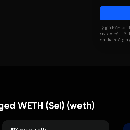
Tỷ giá hiện tại:
crypto có thể th
đặt lệnh là giá
ged WETH (Sei) (weth)