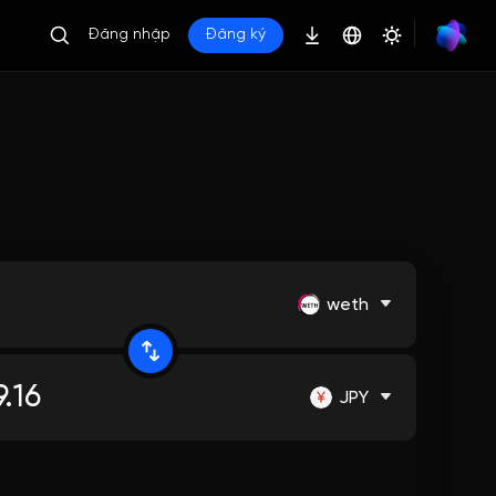
Đăng nhập
Đăng ký
weth
JPY