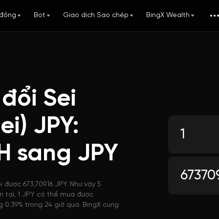
đồng
Bot
Giao dịch Sao chép
BingX Wealth
đổi Sei
i) JPY:
H sang JPY
 được 673,709.16 JPY. Như vậy 5
ện tại, 1 JPY có thể mua được
 0.39% trong 24 giờ qua. BingX cung