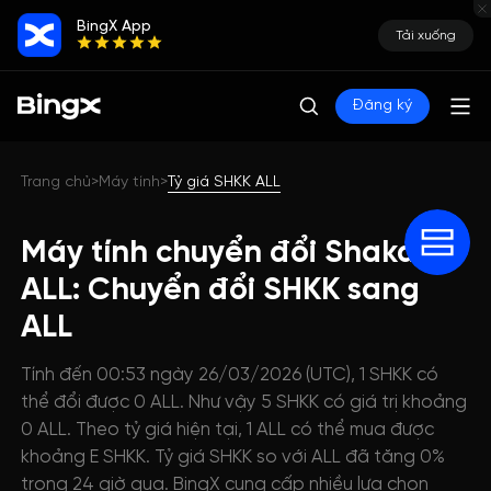
BingX App
Tải xuống
Đăng ký
Trang chủ
Máy tính
Tỷ giá SHKK ALL
>
>
Máy tính chuyển đổi Shakaka
ALL: Chuyển đổi SHKK sang
ALL
Tính đến 00:53 ngày 26/03/2026 (UTC), 1 SHKK có
thể đổi được 0 ALL. Như vậy 5 SHKK có giá trị khoảng
0 ALL. Theo tỷ giá hiện tại, 1 ALL có thể mua được
khoảng E SHKK. Tỷ giá SHKK so với ALL đã tăng 0%
trong 24 giờ qua. BingX cung cấp nhiều lựa chọn