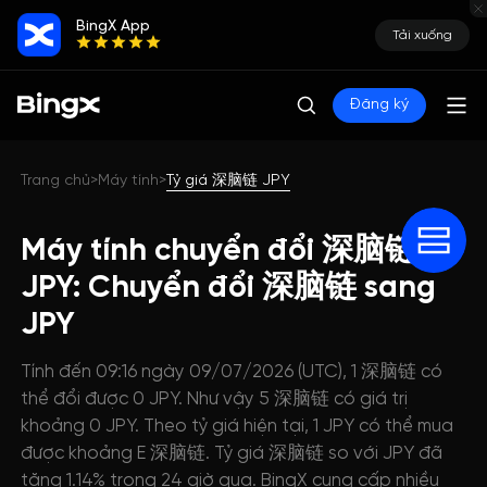
BingX App
Tải xuống
Đăng ký
Trang chủ
Máy tính
Tỷ giá 深脑链 JPY
>
>
Máy tính chuyển đổi 深脑链
JPY: Chuyển đổi 深脑链 sang
JPY
Tính đến 09:16 ngày 09/07/2026 (UTC), 1 深脑链 có
thể đổi được 0 JPY. Như vậy 5 深脑链 có giá trị
khoảng 0 JPY. Theo tỷ giá hiện tại, 1 JPY có thể mua
được khoảng E 深脑链. Tỷ giá 深脑链 so với JPY đã
tăng 1.14% trong 24 giờ qua. BingX cung cấp nhiều