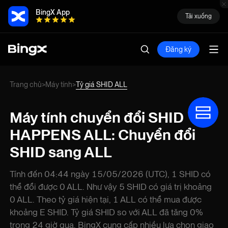
BingX App
Tải xuống
Đăng ký
Trang chủ
Máy tính
Tỷ giá SHID ALL
>
>
Máy tính chuyển đổi SHID
HAPPENS ALL: Chuyển đổi
SHID sang ALL
Tính đến 04:44 ngày 15/05/2026 (UTC), 1 SHID có
thể đổi được 0 ALL. Như vậy 5 SHID có giá trị khoảng
0 ALL. Theo tỷ giá hiện tại, 1 ALL có thể mua được
khoảng E SHID. Tỷ giá SHID so với ALL đã tăng 0%
trong 24 giờ qua. BingX cung cấp nhiều lựa chọn giao