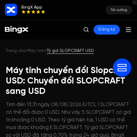
BingX App
Tải xuống
Đăng ký
Trang chủ
Máy tính
Tỷ giá SLOPCRAFT USD
>
>
Máy tính chuyển đổi Slopcraft
USD: Chuyển đổi SLOPCRAFT
sang USD
Tính đến 13:31 ngày 08/08/2026 (UTC), 1 SLOPCRAFT
có thể đổi được 0 USD. Như vậy 5 SLOPCRAFT có giá
trị khoảng 0 USD. Theo tỷ giá hiện tại, 1 USD có thể
mua được khoảng E SLOPCRAFT. Tỷ giá SLOPCRAFT
so với USD đã tăng 0.70% trong 24 giờ qua. BingX