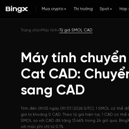
Mua crypto
Thị trường
Spot
Hợp 
Trang chủ
Máy tính
Tỷ giá SMOL CAD
>
>
Máy tính chuyển
Cat CAD: Chuyể
sang CAD
Tính đến 09:05 ngày 09/07/2026 (UTC), 1 SMOL có thể đ
giá trị khoảng 0 CAD. Theo tỷ giá hiện tại, 1 CAD có th
SMOL so với CAD đã tăng 13.46% trong 24 giờ qua. BingX
với mức phí chỉ từ 0.1%.