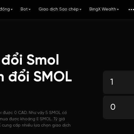
đồng
Bot
Giao dịch Sao chép
BingX Wealth
 đổi Smol
n đổi SMOL
ổi được 0 CAD. Như vậy 5 SMOL có
ể mua được khoảng E SMOL. Tỷ giá
 cung cấp nhiều lựa chọn giao dịch