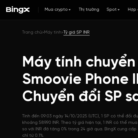
Mua crypto
Thị trường
Spot
Hợp 
Trang chủ
Máy tính
Tỷ giá SP INR
>
>
Máy tính chuyển
Smoovie Phone I
Chuyển đổi SP s
Tính đến 09:03 ngày 14/10/2025 (UTC), 1 SP có thể đổi đượ
khoảng 589.90 INR. Theo tỷ giá hiện tại, 1 INR có thể m
so với INR đã tăng 0% trong 24 giờ qua. BingX cung cấp 
chỉ từ 0.1%.