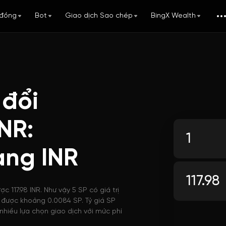
đồng
Bot
Giao dịch Sao chép
BingX Wealth
 đổi
NR:
ang INR
c 117.98 INR. Như vậy 5 SP có giá trị
ua được khoảng 0.0084 SP. Tỷ giá SP
nhiều lựa chọn giao dịch với mức phí