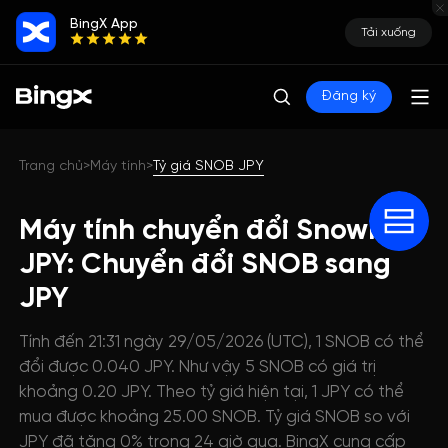
BingX App
Tải xuống
Đăng ký
Trang chủ
Máy tính
Tỷ giá SNOB JPY
>
>
Máy tính chuyển đổi Snowball
JPY: Chuyển đổi SNOB sang
JPY
Tính đến 21:31 ngày 29/05/2026 (UTC), 1 SNOB có thể
đổi được 0.040 JPY. Như vậy 5 SNOB có giá trị
khoảng 0.20 JPY. Theo tỷ giá hiện tại, 1 JPY có thể
mua được khoảng 25.00 SNOB. Tỷ giá SNOB so với
JPY đã tăng 0% trong 24 giờ qua. BingX cung cấp