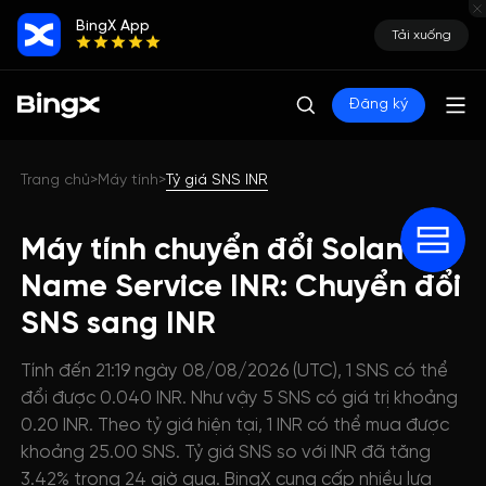
BingX App
Tải xuống
Đăng ký
Trang chủ
Máy tính
Tỷ giá SNS INR
>
>
Máy tính chuyển đổi Solana
Name Service INR: Chuyển đổi
SNS sang INR
Tính đến 21:19 ngày 08/08/2026 (UTC), 1 SNS có thể
đổi được 0.040 INR. Như vậy 5 SNS có giá trị khoảng
0.20 INR. Theo tỷ giá hiện tại, 1 INR có thể mua được
khoảng 25.00 SNS. Tỷ giá SNS so với INR đã tăng
3.42% trong 24 giờ qua. BingX cung cấp nhiều lựa