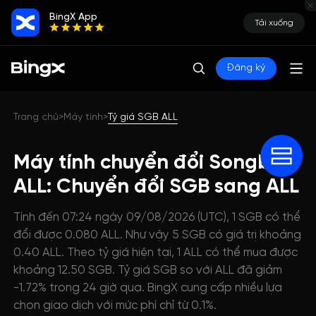
BingX App
Tải xuống
Đăng ký
Trang chủ
Máy tính
Tỷ giá SGB ALL
>
>
Máy tính chuyển đổi Songbird
ALL: Chuyển đổi SGB sang ALL
Tính đến 07:24 ngày 09/08/2026 (UTC), 1 SGB có thể
đổi được 0.080 ALL. Như vậy 5 SGB có giá trị khoảng
0.40 ALL. Theo tỷ giá hiện tại, 1 ALL có thể mua được
khoảng 12.50 SGB. Tỷ giá SGB so với ALL đã giảm
-1.72% trong 24 giờ qua. BingX cung cấp nhiều lựa
chọn giao dịch với mức phí chỉ từ 0.1%.