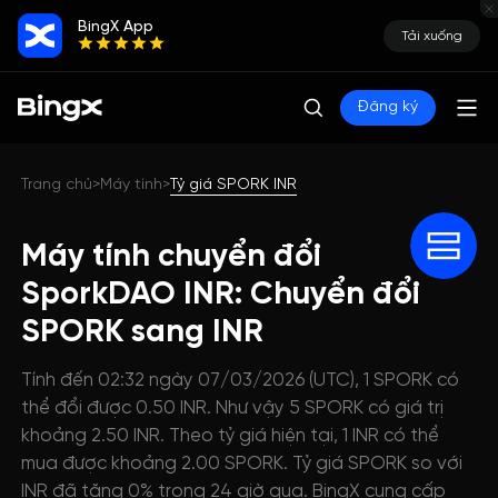
BingX App
Tải xuống
Đăng ký
Trang chủ
Máy tính
Tỷ giá SPORK INR
>
>
Máy tính chuyển đổi
SporkDAO INR: Chuyển đổi
SPORK sang INR
Tính đến 02:32 ngày 07/03/2026 (UTC), 1 SPORK có
thể đổi được 0.50 INR. Như vậy 5 SPORK có giá trị
khoảng 2.50 INR. Theo tỷ giá hiện tại, 1 INR có thể
mua được khoảng 2.00 SPORK. Tỷ giá SPORK so với
INR đã tăng 0% trong 24 giờ qua. BingX cung cấp