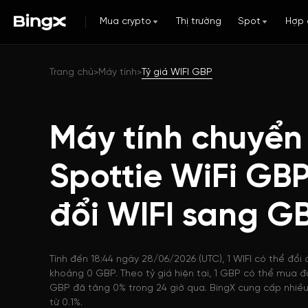
Mua crypto
Thị trường
Spot
Hợp 
Trang chủ
Máy tính
Tỷ giá WIFI GBP
>
>
Máy tính chuyển
Spottie WiFi GB
đổi WIFI sang G
Tính đến 18:44 ngày 28/06/2026 (UTC), 1 WIFI có thể đổi 
khoảng 0 GBP. Theo tỷ giá hiện tại, 1 GBP có thể mua đư
GBP đã tăng 0% trong 24 giờ qua. BingX cung cấp nhiều 
từ 0.1%.