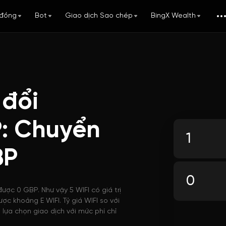
đồng
Bot
Giao dịch Sao chép
BingX Wealth
 đổi
P: Chuyển
BP
được 0 GBP. Như vậy 5 WIFI có giá trị
ợc khoảng E WIFI. Tỷ giá WIFI so với
lựa chọn giao dịch với mức phí chỉ