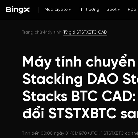
Mua crypto
Thị trường
Spot
Hợp 
Trang chủ
Máy tính
Tỷ giá STSTXBTC CAD
>
>
Máy tính chuyển
Stacking DAO S
Stacks BTC CAD
đổi STSTXBTC s
Tính đến 00:00 ngày 01/01/1970 (UTC), 1 STSTXBTC có th