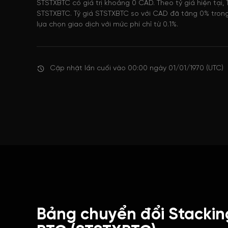
STSTXBTC có giá trị khoảng 0 CAD. Theo tỷ giá hiện tại
STSTXBTC. Tỷ giá STSTXBTC so với CAD đã tăng 0% trong
lựa chọn giao dịch với mức phí chỉ từ 0.1%.
Cập nhật lần cuối vào 00:00 ngày 01/01/1970 (UTC)
Bảng chuyển đổi Stacki