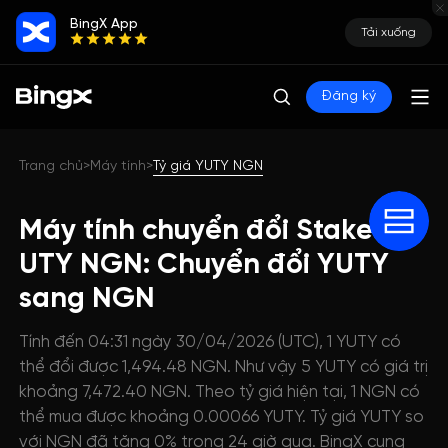
BingX App
Tải xuống
Đăng ký
Trang chủ
Máy tính
Tỷ giá YUTY NGN
>
>
Máy tính chuyển đổi Staked
UTY NGN: Chuyển đổi YUTY
sang NGN
Tính đến 04:31 ngày 30/04/2026 (UTC), 1 YUTY có
thể đổi được 1,494.48 NGN. Như vậy 5 YUTY có giá trị
khoảng 7,472.40 NGN. Theo tỷ giá hiện tại, 1 NGN có
thể mua được khoảng 0.00066 YUTY. Tỷ giá YUTY so
với NGN đã tăng 0% trong 24 giờ qua. BingX cung