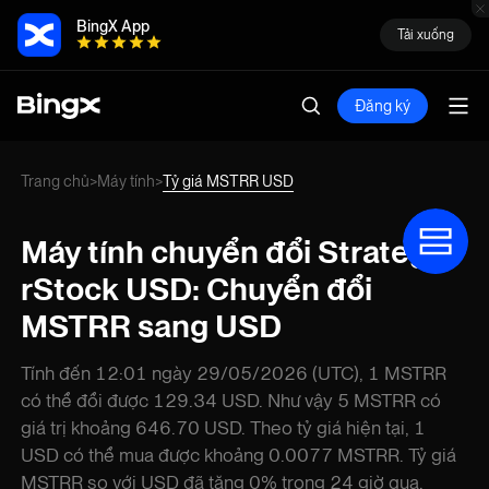
BingX App
Tải xuống
Đăng ký
Trang chủ
Máy tính
Tỷ giá MSTRR USD
>
>
Máy tính chuyển đổi Strategy
rStock USD: Chuyển đổi
MSTRR sang USD
Tính đến 12:01 ngày 29/05/2026 (UTC), 1 MSTRR
có thể đổi được 129.34 USD. Như vậy 5 MSTRR có
giá trị khoảng 646.70 USD. Theo tỷ giá hiện tại, 1
USD có thể mua được khoảng 0.0077 MSTRR. Tỷ giá
MSTRR so với USD đã tăng 0% trong 24 giờ qua.