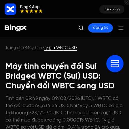
BingX App
Tải xuống
Đăng ký
Trang chủ
Máy tính
Tỷ giá WBTC USD
>
>
Máy tính chuyển đổi Sui
Bridged WBTC (Sui) USD:
Chuyển đổi WBTC sang USD
Tính đến 09:49 ngày 09/08/2026 (UTC), 1 WBTC có
thể đổi được 64,634.54 USD. Như vậy 5 WBTC có giá
trị khoảng 323,172.70 USD. Theo tỷ giá hiện tại, 1 USD
có thể mua được khoảng 0.000015 WBTC. Tỷ giá
WBTC so với USD đã giảm -0.41% trong 24 giờ qua.