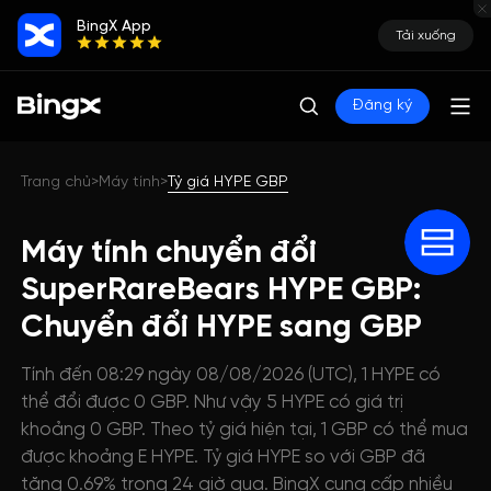
BingX App
Tải xuống
Đăng ký
Trang chủ
Máy tính
Tỷ giá HYPE GBP
>
>
Máy tính chuyển đổi
SuperRareBears HYPE GBP:
Chuyển đổi HYPE sang GBP
Tính đến 08:29 ngày 08/08/2026 (UTC), 1 HYPE có
thể đổi được 0 GBP. Như vậy 5 HYPE có giá trị
khoảng 0 GBP. Theo tỷ giá hiện tại, 1 GBP có thể mua
được khoảng E HYPE. Tỷ giá HYPE so với GBP đã
tăng 0.69% trong 24 giờ qua. BingX cung cấp nhiều