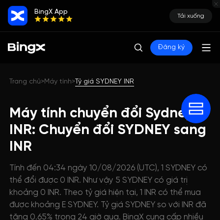
BingX App
Tải xuống
Đăng ký
Trang chủ
Máy tính
Tỷ giá SYDNEY INR
>
>
Máy tính chuyển đổi Sydney
INR: Chuyển đổi SYDNEY sang
INR
Tính đến 04:34 ngày 10/08/2026 (UTC), 1 SYDNEY có
thể đổi được 0 INR. Như vậy 5 SYDNEY có giá trị
khoảng 0 INR. Theo tỷ giá hiện tại, 1 INR có thể mua
được khoảng E SYDNEY. Tỷ giá SYDNEY so với INR đã
tăng 0.65% trong 24 giờ qua. BingX cung cấp nhiều