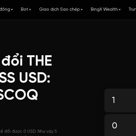
đồng
Bot
Giao dịch Sao chép
BingX Wealth
Tru
 đổi THE
SS USD:
SSCOQ
ể đổi được 0 USD. Như vậy 5