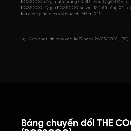
BOSSCOQ có giá trị khoảng 0 USD. Theo tỷ giá hiện tại
BOSSCOQ. Tỷ giá BOSSCOQ so với USD đã tăng 0% trong
lựa chọn giao dịch với mức phí chỉ từ 0.1%.
Cập nhật lần cuối vào 14:27 ngày 26/03/2026 (UTC)
Bảng chuyển đổi THE C