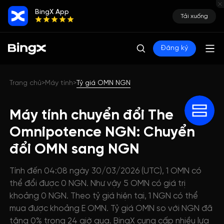
BingX App
Tải xuống
Đăng ký
Trang chủ
Máy tính
Tỷ giá OMN NGN
>
>
Máy tính chuyển đổi The
Omnipotence NGN: Chuyển
đổi OMN sang NGN
Tính đến 04:08 ngày 30/03/2026 (UTC), 1 OMN có
thể đổi được 0 NGN. Như vậy 5 OMN có giá trị
khoảng 0 NGN. Theo tỷ giá hiện tại, 1 NGN có thể
mua được khoảng E OMN. Tỷ giá OMN so với NGN đã
tăng 0% trong 24 giờ qua. BingX cung cấp nhiều lựa