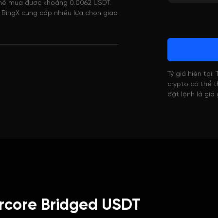
ó thể mua được khoảng 0.0062 USDT.
. BingX cung cấp nhiều lựa chọn giao
Tỷ giá hiện tại:
crypto có thể th
đặt lệnh là giá
rcore Bridged USDT