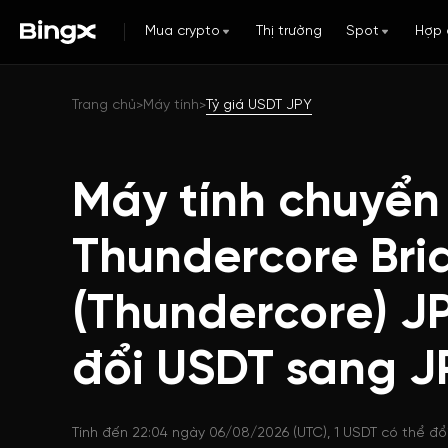
Mua crypto
Thị trường
Spot
Hợp 
Trang chủ
Máy tính
Tỷ giá USDT JPY
>
>
Máy tính chuyển
Thundercore Br
(Thundercore) J
đổi USDT sang J
Tính đến 22:04 ngày 06/08/2026 (UTC), 1 USDT có thể đổi