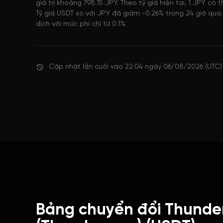
giá trị khoảng 798.15 JPY. Theo tỷ giá hiện tại, 1 JPY c
Tỷ giá USDT so với JPY đã giảm -0.26% trong 24 giờ qua
dịch với mức phí chỉ từ 0.1%.
Cập nhật lần cuối vào 22:04 ngày 06/08/2026 (UTC)
Bảng chuyển đổi Thunde