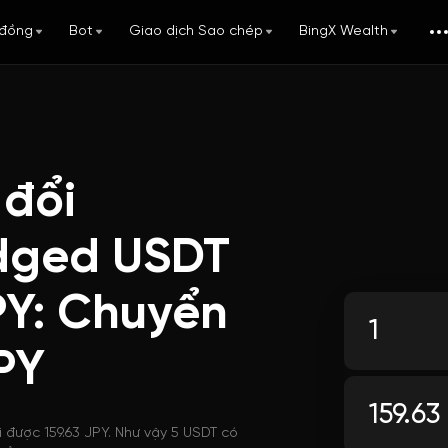
đồng
Bot
Giao dịch Sao chép
BingX Wealth
 đổi
idged USDT
PY: Chuyển
PY
 được 159.63 JPY. Như vậy 5 USDT có