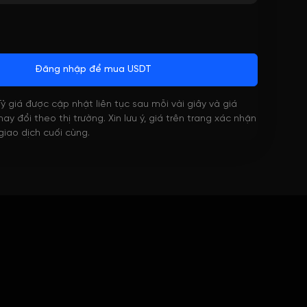
Đăng nhập để mua USDT
 Tỷ giá được cập nhật liên tục sau mỗi vài giây và giá
ay đổi theo thị trường. Xin lưu ý, giá trên trang xác nhận
 giao dịch cuối cùng.