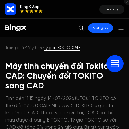
BingX App
Tải xuống
Đăng ký
Trang chủ
Máy tính
Tỷ giá TOKITO CAD
>
>
Máy tính chuyển đổi Tokito
CAD: Chuyển đổi TOKITO
sang CAD
Tính đến 11:15 ngày 14/07/2026 (UTC), 1 TOKITO có
thể đổi được 0 CAD. Như vậy 5 TOKITO có giá trị
khoảng 0 CAD. Theo tỷ giá hiện tại, 1 CAD có thể
mua được khoảng E TOKITO. Tỷ giá TOKITO so với
CAD đã tăng 0% trong 24 giờ qua. BingX cung cấp