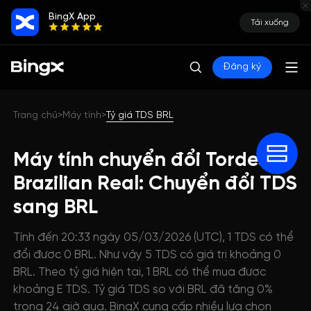
BingX App
Tải xuống
Đăng ký
Trang chủ
Máy tính
Tỷ giá TDS BRL
>
>
Máy tính chuyển đổi Tordess
Brazilian Real: Chuyển đổi TDS
sang BRL
Tính đến 20:33 ngày 05/03/2026 (UTC), 1 TDS có thể
đổi được 0 BRL. Như vậy 5 TDS có giá trị khoảng 0
BRL. Theo tỷ giá hiện tại, 1 BRL có thể mua được
khoảng E TDS. Tỷ giá TDS so với BRL đã tăng 0%
trong 24 giờ qua. BingX cung cấp nhiều lựa chọn