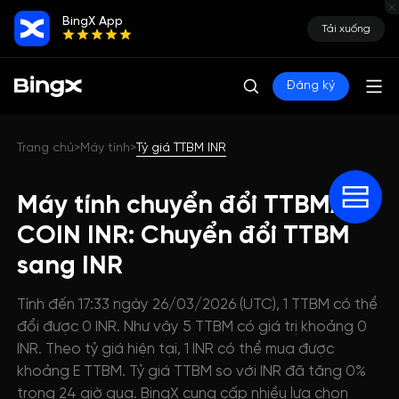
BingX App
Tải xuống
Đăng ký
Trang chủ
Máy tính
Tỷ giá TTBM INR
>
>
Máy tính chuyển đổi TTBMATH
COIN INR: Chuyển đổi TTBM
sang INR
Tính đến 17:33 ngày 26/03/2026 (UTC), 1 TTBM có thể
đổi được 0 INR. Như vậy 5 TTBM có giá trị khoảng 0
INR. Theo tỷ giá hiện tại, 1 INR có thể mua được
khoảng E TTBM. Tỷ giá TTBM so với INR đã tăng 0%
trong 24 giờ qua. BingX cung cấp nhiều lựa chọn