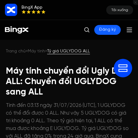
BingX App
Tải xuống
Đăng ký
Trang chủ
Máy tính
Tỷ giá UGLYDOG ALL
>
>
Máy tính chuyển đổi Ugly Dog
ALL: Chuyển đổi UGLYDOG
sang ALL
Tính đến 03:13 ngày 31/07/2026 (UTC), 1 UGLYDOG
có thể đổi được 0 ALL. Như vậy 5 UGLYDOG có giá
trị khoảng 0 ALL. Theo tỷ giá hiện tại, 1 ALL có thể
mua được khoảng E UGLYDOG. Tỷ giá UGLYDOG so
với ALL đã tăng 0% trong 24 giờ qua. BingX cung