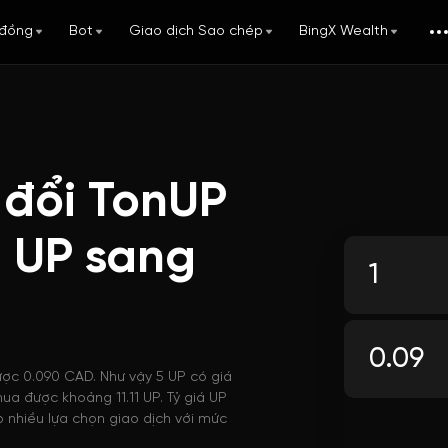
đồng
Bot
Giao dịch Sao chép
BingX Wealth
 đổi TonUP
 UP sang
ược 0.090 CAD. Như vậy 5 UP có giá
mua được khoảng 11.11 UP. Tỷ giá UP
 nhiều lựa chọn giao dịch với mức