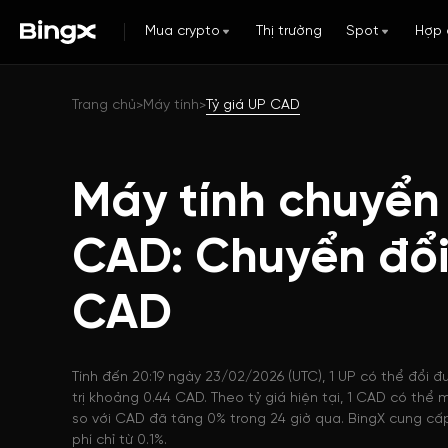
Mua crypto
Thị trường
Spot
Hợp 
Trang chủ
Máy tính
Tỷ giá UP CAD
>
>
Máy tính chuyển
CAD: Chuyển đổi
CAD
Tính đến 20:19 ngày 23/02/2026 (UTC), 1 UP có thể đổi đ
trị khoảng 0.44 CAD. Theo tỷ giá hiện tại, 1 CAD có thể 
so với CAD đã tăng 0% trong 24 giờ qua. BingX cung cấp
phí chỉ từ 0.1%.