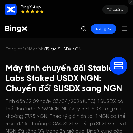
BingX App
Tải xuống
Đăng ký
Trang chủ
Máy tính
Tỷ giá SUSDX NGN
>
>
Máy tính chuyển đổi Stables
Labs Staked USDX NGN:
Chuyển đổi SUSDX sang NGN
Tính đến 22:09 ngày 03/04/2026 (UTC), 1 SUSDX có
thể đổi được 15.59 NGN. Như vậy 5 SUSDX có giá trị
khoảng 77.95 NGN. Theo tỷ giá hiện tại, 1 NGN có thể
mua được khoảng 0.064 SUSDX. Tỷ giá SUSDX so với
NGN đã tăng 0% trong 24 giờ qua. BingX cung cấp