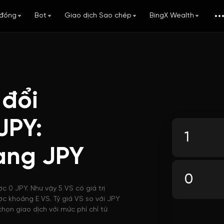
đồng
Bot
Giao dịch Sao chép
BingX Wealth
 đổi
JPY:
ang JPY
c 0 JPY. Như vậy 5 VS có giá trị
ợc khoảng E VS. Tỷ giá VS so với JPY
họn giao dịch với mức phí chỉ từ