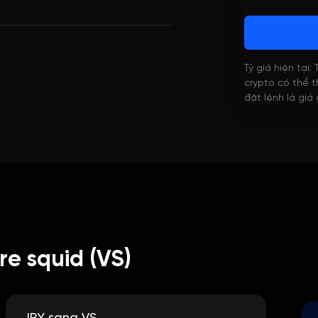
Tỷ giá hiện tại:
crypto có thể th
đặt lệnh là giá
e squid (VS)