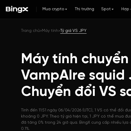
Mua crypto
Thị trường
Spot
Hợp 
Trang chủ
Máy tính
Tỷ giá VS JPY
>
>
Máy tính chuyển
VampAIre squid 
Chuyển đổi VS s
Tính đến 11:51 ngày 06/04/2026 (UTC), 1 VS có thể đổi đượ
khoảng 0 JPY. Theo tỷ giá hiện tại, 1 JPY có thể mua đư
đã tăng 0% trong 24 giờ qua. BingX cung cấp nhiều lựa c
0.1%.