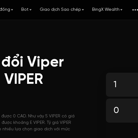
đồng
Bot
Giao dịch Sao chép
BingX Wealth
đổi Viper
 VIPER
i được 0 CAD. Như vậy 5 VIPER có giá
a được khoảng E VIPER. Tỷ giá VIPER
 nhiều lựa chọn giao dịch với mức