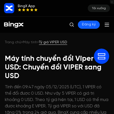
BingX App
Tải xuống
Đăng ký
Trang chủ
Máy tính
Tỷ giá VIPER USD
>
>
Máy tính chuyển đổi Viper
USD: Chuyển đổi VIPER sang
USD
Tính đến 09:47 ngày 05/12/2025 (UTC), 1 VIPER có
thể đổi được 0 USD. Như vậy 5 VIPER có giá trị
khoảng 0 USD. Theo tỷ giá hiện tại, 1 USD có thể mua
được khoảng E VIPER. Tỷ giá VIPER so với USD đã
tăng 0% trong 24 giờ qua. BingX cung cấp nhiều lựa