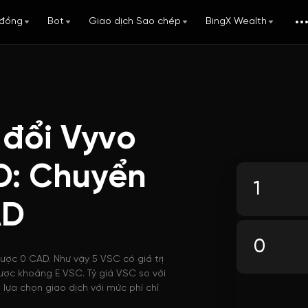
đồng
Bot
Giao dịch Sao chép
BingX Wealth
 đổi Vyvo
D: Chuyển
AD
được 0 CAD. Như vậy 5 VSC có giá trị
ược khoảng E VSC. Tỷ giá VSC so với
lựa chọn giao dịch với mức phí chỉ