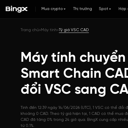
Mua crypto
Thị trường
Spot
Hợp 
Trang chủ
Máy tính
Tỷ giá VSC CAD
>
>
Máy tính chuyển
Smart Chain CA
đổi VSC sang C
Tính đến 12:39 ngày 14/06/2026 (UTC), 1 VSC có thể đổi 
khoảng 0 CAD. Theo tỷ giá hiện tại, 1 CAD có thể mua đ
CAD đã tăng 0% trong 24 giờ qua. BingX cung cấp nhiều 
từ 0.1%.