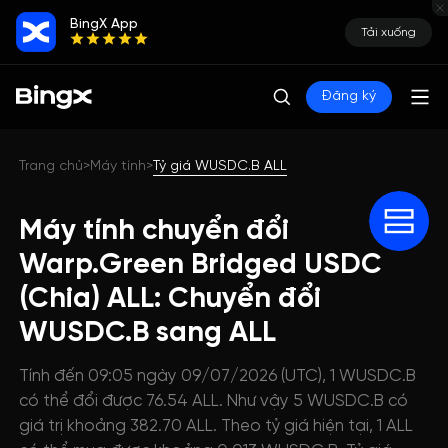
BingX App
Tải xuống
Đăng ký
Trang chủ
Máy tính
Tỷ giá WUSDC.B ALL
>
>
Máy tính chuyển đổi
Warp.Green Bridged USDC
(Chia) ALL: Chuyển đổi
WUSDC.B sang ALL
Tính đến 09:05 ngày 09/07/2026 (UTC), 1 WUSDC.B
có thể đổi được 76.54 ALL. Như vậy 5 WUSDC.B có
giá trị khoảng 382.70 ALL. Theo tỷ giá hiện tại, 1 ALL