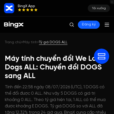
BingX App
Tải xuống
Đăng ký
Trang chủ
Máy tính
Tỷ giá DOGS ALL
>
>
Máy tính chuyển đổi We Love
Dogs ALL: Chuyển đổi DOGS
sang ALL
Tính đến 22:58 ngày 08/07/2026 (UTC), 1 DOGS có
thể đổi được 0 ALL. Như vậy 5 DOGS có giá trị
khoảng 0 ALL. Theo tỷ giá hiện tại, 1 ALL có thể mua
được khoảng E DOGS. Tỷ giá DOGS so với ALL đã
tăng 12.32% trong 24 giờ qua. BingX cung cấp nhiều