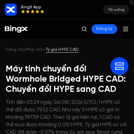
BingX App
Tải xuống
Đăng ký
Trang chủ
Máy tính
Tỷ giá HYPE CAD
>
>
Máy tính chuyển đổi
Wormhole Bridged HYPE CAD:
Chuyển đổi HYPE sang CAD
Tính đến 05:29 ngày 06/08/2026 (UTC), 1 HYPE có
thể đổi được 79.52 CAD. Như vậy 5 HYPE có giá trị
khoảng 397.59 CAD. Theo tỷ giá hiện tại, 1 CAD có
thể mua được khoảng 0.012 HYPE. Tỷ giá HYPE so với
CAD đã giảm -0.57% trong 24 giờ qua. BingX cung