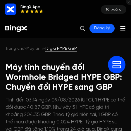
BingX App
Tải xuống
Đăng ký
Trang chủ
Máy tính
Tỷ giá HYPE GBP
>
>
Máy tính chuyển đổi
Wormhole Bridged HYPE GBP:
Chuyển đổi HYPE sang GBP
Tính đến 03:14 ngày 09/08/2026 (UTC), 1 HYPE có thể
đổi được 40.87 GBP. Như vậy 5 HYPE có giá trị
khoảng 204.35 GBP. Theo tỷ giá hiện tại, 1 GBP có
thể mua được khoảng 0.024 HYPE. Tỷ giá HYPE so
với GBP đã tăng 1.10% trong 24 giờ qua. BingX cung