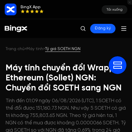
BingX App
Tải xuống
Đăng ký
Trang chủ
Máy tính
Tỷ giá SOETH NGN
>
>
Máy tính chuyển đổi Wrapped
Ethereum (Sollet) NGN:
Chuyển đổi SOETH sang NGN
Tính đến 01:09 ngày 06/08/2026 (UTC), 1 SOETH có
thể đổi được 151,160.73 NGN. Như vậy 5 SOETH có giá
trị khoảng 755,803.65 NGN. Theo tỷ giá hiện tại, 1
NGN có thể mua được khoảng 0.0000066 SOETH. Tỷ
giá SOETH so với NGN đã tăng 0.69% trong 24 giờ